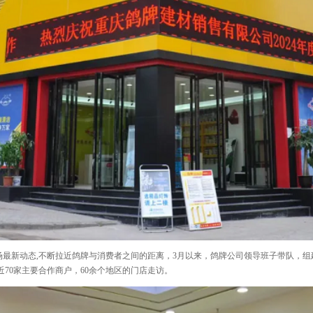
动态,不断拉近鸽牌与消费者之间的距离，3月以来，鸽牌公司领导班子带队，组建6个
近70家主要合作商户，60余个地区的门店走访。