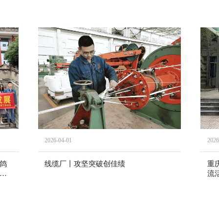
2026-04-01
2026
鸽
线缆厂丨攻坚突破创佳绩
重
流
流