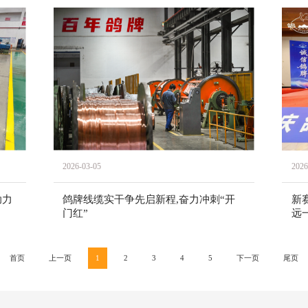
2026-03-05
2026
助力
鸽牌线缆实干争先启新程,奋力冲刺“开
新赛
门红”
远
首页
上一页
1
2
3
4
5
下一页
尾页