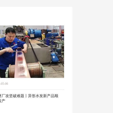
-05-06
材厂攻坚破难题丨异形水发新产品顺
投产