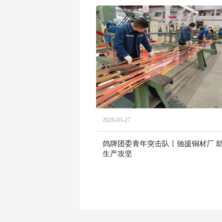
2026-03-27
鸽牌团委青年突击队丨驰援铜材厂 
生产攻坚