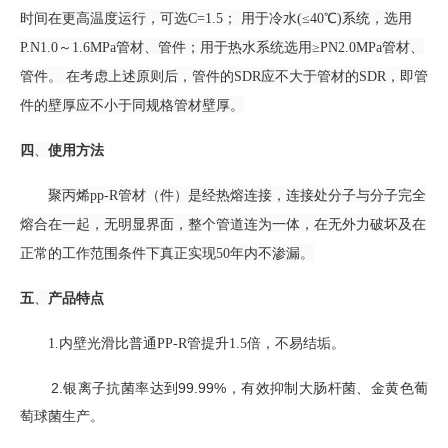
时间在更高温度运行，可选C=1.5； 用于冷水(≤40
℃
)系统，选用
P.N1.0～1.6MPa管材、管件
；
用于热水系统选用≥PN2.0MPa管材、
管件。 在考虑上述原则后，管件的SDR应不大于管材的SDR，即管
件的壁厚应不小于同规格管材壁厚。
四
、
使用方法
聚丙烯pp-R管材（件）是经热熔连接，连接处分子与分子完全
熔合在一起，无明显界面，整个管道连为一体，在无外力破坏及在
正常的工作范围条件下真正实现50年内不渗漏。
五
、
产品特点
1.内壁光滑比普通PP-R管提升1.5倍，不易结垢。
2
.
银离子抗菌率达到99.99%，有效抑制大肠杆菌、金黄色葡
萄球菌生产。