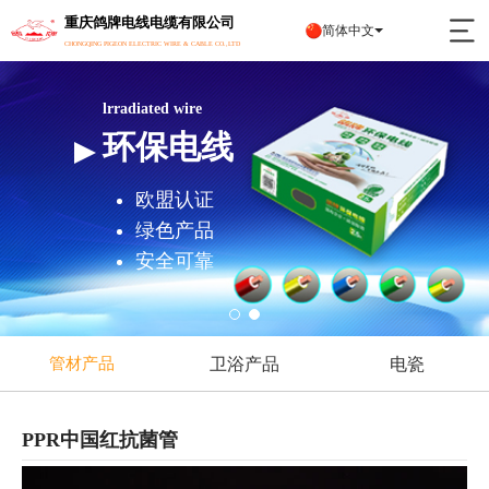
重庆鸽牌电线电缆有限公司
简体中文
CHONGQING PIGEON ELECTRIC WIRE & CABLE CO.,LTD
lrradiated wire
环保电线
欧盟认证
绿色产品
安全可靠
卫浴产品
电瓷
管材产品
PPR中国红抗菌管