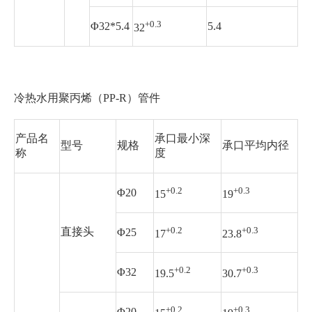
+0.3
Φ32*5.4
5.4
32
冷热水用聚丙烯（PP-R）管件
产品名
承口最小深
型号
规格
承口平均内径
称
度
+0.2
+0.3
Φ20
15
19
+0.2
+0.3
直接头
Φ25
17
23.8
+0.2
+0.3
Φ32
19.5
30.7
+0.2
+0.3
Φ20